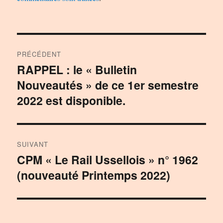
Navigation
PRÉCÉDENT
de
RAPPEL : le « Bulletin
Publication
Nouveautés » de ce 1er semestre
précédente :
l’article
2022 est disponible.
SUIVANT
CPM « Le Rail Ussellois » n° 1962
Publication
(nouveauté Printemps 2022)
suivante :