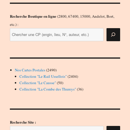
Recherche Boutique en ligne
(2800, 67400, 15000, Andelot, Bort,
etc.) :
2490
Nos Cartes Postales
2490
produits
2404
Collection "Le Rail Ussellois"
2404
50
produits
Collection "Le Causse"
50
produits
36
Collection "La Combe des Thureys"
36
produits
Recherche Site :