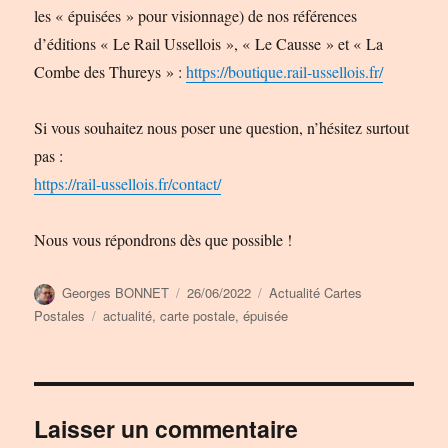
les « épuisées » pour visionnage) de nos références
d’éditions « Le Rail Ussellois », « Le Causse » et « La
Combe des Thureys » :
https://boutique.rail-ussellois.fr/
Si vous souhaitez nous poser une question, n’hésitez surtout
pas :
https://rail-ussellois.fr/contact/
Nous vous répondrons dès que possible !
Auteur
Publié
Catégories
Georges BONNET
26/06/2022
Actualité Cartes
le
Étiquettes
Postales
actualité
,
carte postale
,
épuisée
Laisser un commentaire