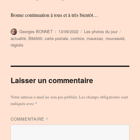
Bonne continuation à tous et à très bientôt…
Auteur
Publié
Catégories
Étiquette
Georges BONNET
13/09/2022
Les photos du jour
le
actualité
,
B84500
,
carte postale
,
corrèze
,
maussac
,
nouveauté
,
régiolis
Laisser un commentaire
Votre adresse e-mail ne sera pas publiée.
Les champs obligatoires sont
indiqués avec
*
COMMENTAIRE
*