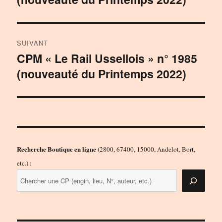
l’article
SUIVANT
CPM « Le Rail Ussellois » n° 1985
Publication
(nouveauté du Printemps 2022)
suivante :
Recherche Boutique en ligne
(2800, 67400, 15000, Andelot, Bort,
etc.) :