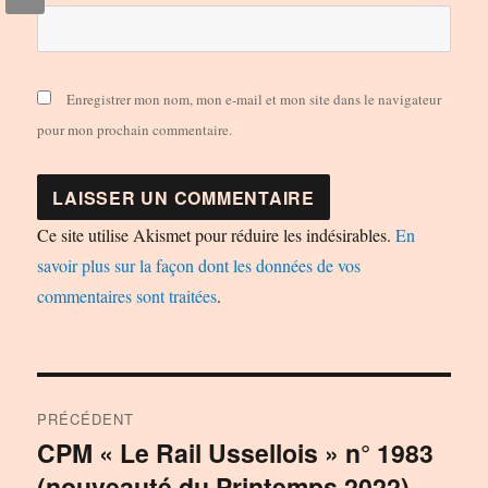
Enregistrer mon nom, mon e-mail et mon site dans le navigateur
pour mon prochain commentaire.
Ce site utilise Akismet pour réduire les indésirables.
En
savoir plus sur la façon dont les données de vos
commentaires sont traitées
.
Navigation
PRÉCÉDENT
de
CPM « Le Rail Ussellois » n° 1983
Publication
(nouveauté du Printemps 2022)
précédente :