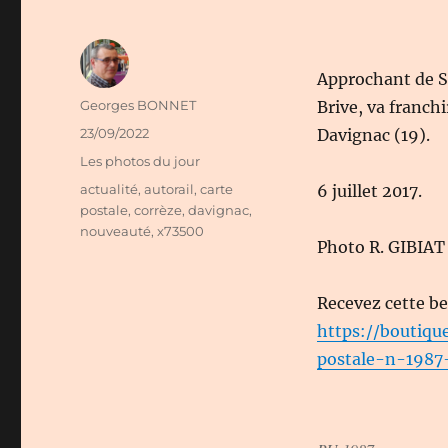
Approchant de So
Auteur
Georges BONNET
Brive, va franch
Publié
23/09/2022
Davignac (19).
le
Catégories
Les photos du jour
Étiquettes
actualité
,
autorail
,
carte
6 juillet 2017.
postale
,
corrèze
,
davignac
,
nouveauté
,
x73500
Photo R. GIBIA
Recevez cette be
https://boutique
postale-n-1987-