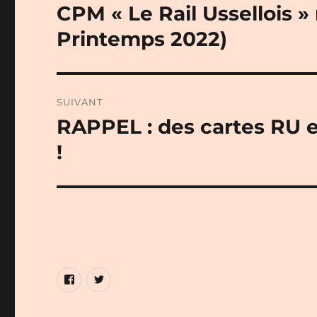
de
CPM « Le Rail Ussellois »
Publication
précédente :
l’article
Printemps 2022)
SUIVANT
RAPPEL : des cartes RU e
Publication
suivante :
!
Élément
Élément
de
de