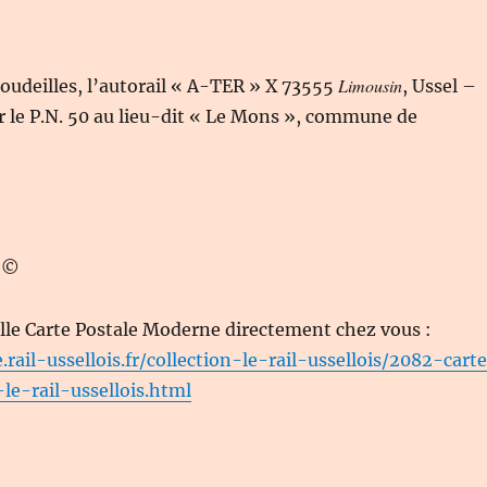
Limousin
udeilles, l’autorail « A-TER » X 73555
, Ussel –
ir le P.N. 50 au lieu-dit « Le Mons », commune de
T ©
lle Carte Postale Moderne directement chez vous :
.rail-ussellois.fr/collection-le-rail-ussellois/2082-cart
le-rail-ussellois.html