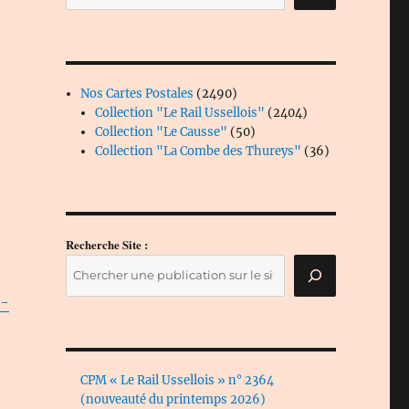
2490
Nos Cartes Postales
2490
produits
2404
Collection "Le Rail Ussellois"
2404
50
produits
Collection "Le Causse"
50
produits
36
Collection "La Combe des Thureys"
36
produits
Recherche Site :
e-
CPM « Le Rail Ussellois » n° 2364
(nouveauté du printemps 2026)