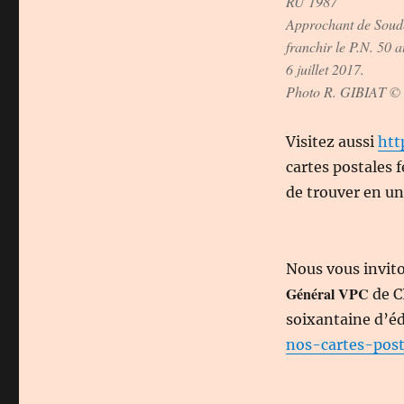
RU 1987
Approchant de Soude
franchir le P.N. 50
6 juillet 2017.
Photo R. GIBIAT ©
Visitez aussi
htt
cartes postales 
de trouver en un 
Nous vous invit
Général VPC
de C
soixantaine d’éd
nos-cartes-post