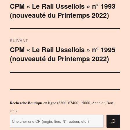
de
CPM « Le Rail Ussellois » n° 1993
Publication
(nouveauté du Printemps 2022)
précédente :
l’article
SUIVANT
CPM « Le Rail Ussellois » n° 1995
Publication
(nouveauté du Printemps 2022)
suivante :
Recherche Boutique en ligne
(2800, 67400, 15000, Andelot, Bort,
etc.) :