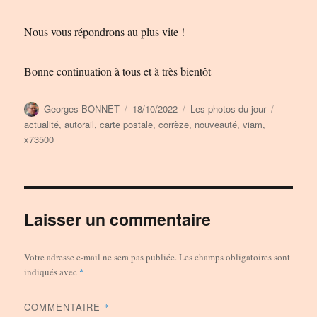
Nous vous répondrons au plus vite !
Bonne continuation à tous et à très bientôt
Auteur
Publié
Catégories
Étiquette
Georges BONNET
18/10/2022
Les photos du jour
le
actualité
,
autorail
,
carte postale
,
corrèze
,
nouveauté
,
viam
,
x73500
Laisser un commentaire
Votre adresse e-mail ne sera pas publiée.
Les champs obligatoires sont
indiqués avec
*
COMMENTAIRE
*