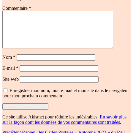
Commentaire
*
Nom
*
E-mail
*
Site web
Enregistrer mon nom, mon e-mail et mon site dans le navigateur
pour mon prochain commentaire.
Ce site utilise Akismet pour réduire les indésirables.
En savoir plus
sur la façon dont les données de vos commentaires sont traitées
.
Publication
Précédent
Rappel : les Cartes Postales « Automne 2022 » du Rail