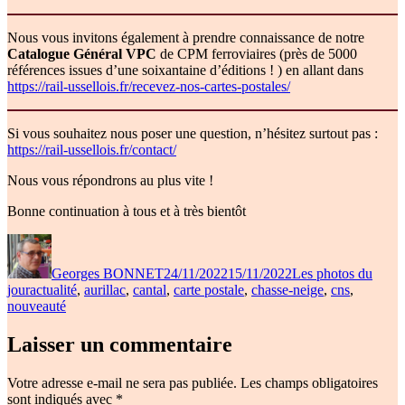
Nous vous invitons également à prendre connaissance de notre
Catalogue Général VPC
de CPM ferroviaires (près de 5000
références issues d’une soixantaine d’éditions ! ) en allant dans
https://rail-ussellois.fr/recevez-nos-cartes-postales/
Si vous souhaitez nous poser une question, n’hésitez surtout pas :
https://rail-ussellois.fr/contact/
Nous vous répondrons au plus vite !
Bonne continuation à tous et à très bientôt
Auteur
Publié
Catégories
le
Georges BONNET
24/11/2022
15/11/2022
Les photos du
Étiquettes
jour
actualité
,
aurillac
,
cantal
,
carte postale
,
chasse-neige
,
cns
,
nouveauté
Laisser un commentaire
Votre adresse e-mail ne sera pas publiée.
Les champs obligatoires
sont indiqués avec
*