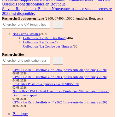
Navigation
précédente :
Ussellois sont disponibles en Boutique.
de
Publication
Suivant
Rappel : le « Bulletin Nouveautés » de ce second semestre
l’article
suivante :
2022 est disponible.
Recherche Boutique en ligne
(2800, 67400, 15000, Andelot, Bort, etc.) :
2490
Nos Cartes Postales
2490
produits
2404
Collection "Le Rail Ussellois"
2404
50
produits
Collection "Le Causse"
50
produits
36
Collection "La Combe des Thureys"
36
produits
Recherche Site :
CPM « Le Rail Ussellois » n° 2364 (nouveauté du printemps 2026)
06/08/2026
CPM « Le Rail Ussellois » n° 2363 (nouveauté du printemps 2026)
04/08/2026
Les Cartes Postales « épuisées » au 02/08/2026
02/08/2026
Nouvelles CPM Le Rail Ussellois « Printemps 2026 » disponibles en
Boutique. (rappel)
01/08/2026
CPM « Le Rail Ussellois » n° 2362 (nouveauté du printemps 2026)
30/07/2026
Boutique