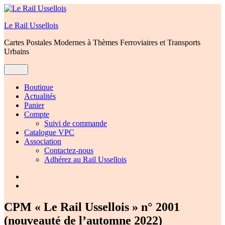
Aller
au
Le Rail Ussellois
contenu
Cartes Postales Modernes à Thèmes Ferroviaires et Transports
Urbains
Menu
Boutique
Actualités
Panier
Compte
Suivi de commande
Catalogue VPC
Association
Contactez-nous
Adhérez au Rail Ussellois
Élément
de
Élément
menu
de
menu
CPM « Le Rail Ussellois » n° 2001
(nouveauté de l’automne 2022)