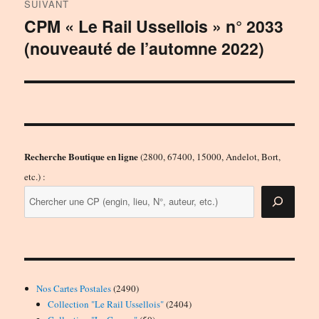
SUIVANT
CPM « Le Rail Ussellois » n° 2033
Publication
(nouveauté de l’automne 2022)
suivante :
Recherche Boutique en ligne
(2800, 67400, 15000, Andelot, Bort,
etc.) :
2490
Nos Cartes Postales
2490
produits
2404
Collection "Le Rail Ussellois"
2404
50
produits