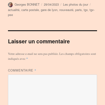
Auteur
Publié
Catégories
Étiquette
Georges BONNET
29/04/2023
Les photos du jour
le
actualité
,
carte postale
,
gare de lyon
,
nouveauté
,
paris
,
tgv
,
tgv-
pse
Laisser un commentaire
Votre adresse e-mail ne sera pas publiée.
Les champs obligatoires sont
indiqués avec
*
COMMENTAIRE
*