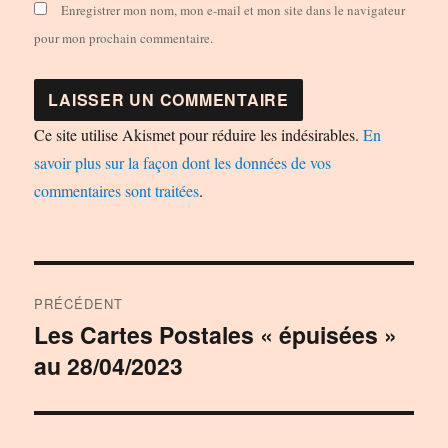
Enregistrer mon nom, mon e-mail et mon site dans le navigateur
pour mon prochain commentaire.
Ce site utilise Akismet pour réduire les indésirables.
En
savoir plus sur la façon dont les données de vos
commentaires sont traitées
.
Navigation
PRÉCÉDENT
de
Les Cartes Postales « épuisées »
Publication
au 28/04/2023
précédente :
l’article