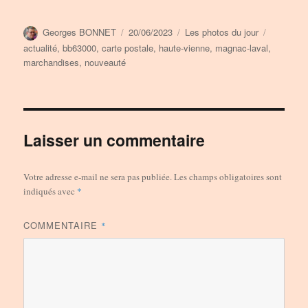
Auteur
Publié
Catégories
Étiquette
Georges BONNET
20/06/2023
Les photos du jour
le
actualité
,
bb63000
,
carte postale
,
haute-vienne
,
magnac-laval
,
marchandises
,
nouveauté
Laisser un commentaire
Votre adresse e-mail ne sera pas publiée.
Les champs obligatoires sont
indiqués avec
*
COMMENTAIRE
*