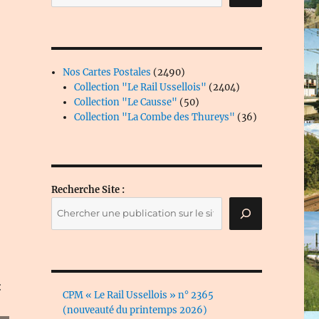
2490
Nos Cartes Postales
2490
produits
2404
Collection "Le Rail Ussellois"
2404
50
produits
Collection "Le Causse"
50
produits
36
Collection "La Combe des Thureys"
36
produits
Recherche Site :
:
CPM « Le Rail Ussellois » n° 2365
(nouveauté du printemps 2026)