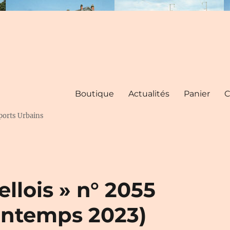
Boutique
Actualités
Panier
C
ports Urbains
llois » n° 2055
intemps 2023)