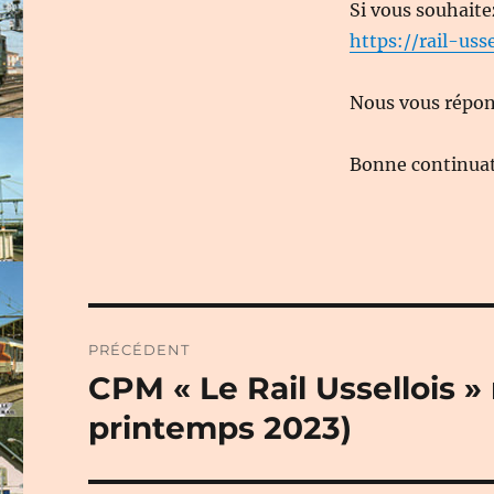
Si vous souhaite
https://rail-usse
Nous vous répond
Bonne continuati
Navigation
PRÉCÉDENT
de
CPM « Le Rail Ussellois 
Publication
précédente :
l’article
printemps 2023)