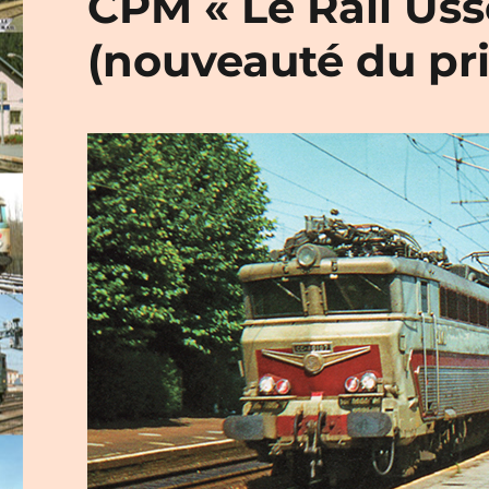
CPM « Le Rail Usse
(nouveauté du pr