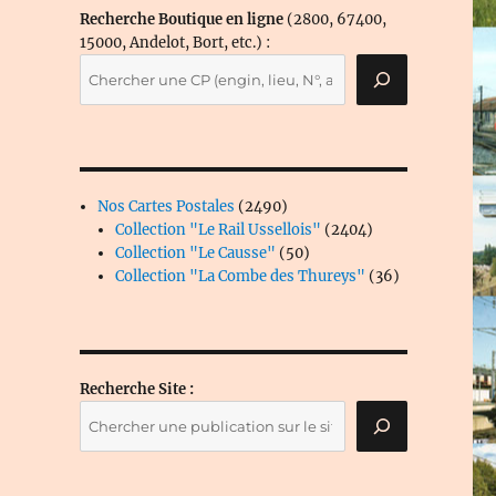
Recherche Boutique en ligne
(2800, 67400,
15000, Andelot, Bort, etc.) :
2490
Nos Cartes Postales
2490
produits
2404
Collection "Le Rail Ussellois"
2404
50
produits
Collection "Le Causse"
50
produits
36
Collection "La Combe des Thureys"
36
produits
Recherche Site :