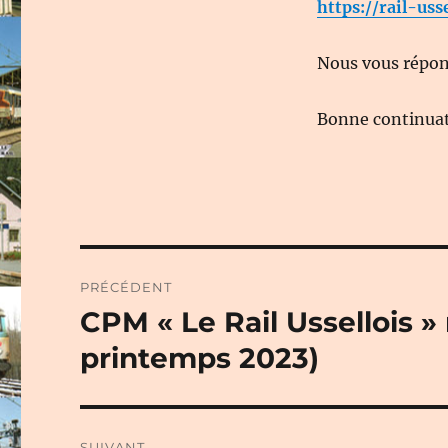
https://rail-uss
Nous vous répond
Bonne continuati
Navigation
PRÉCÉDENT
de
CPM « Le Rail Ussellois 
Publication
précédente :
l’article
printemps 2023)
SUIVANT