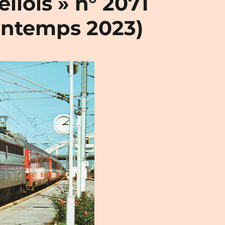
llois » n° 2071
intemps 2023)