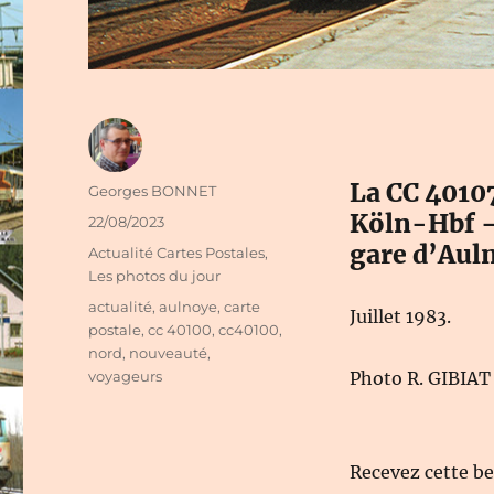
La CC 4010
Auteur
Georges BONNET
Köln-Hbf – 
Publié
22/08/2023
le
gare d’Auln
Catégories
Actualité Cartes Postales
,
Les photos du jour
Étiquettes
actualité
,
aulnoye
,
carte
Juillet 1983.
postale
,
cc 40100
,
cc40100
,
nord
,
nouveauté
,
voyageurs
Photo R. GIBIA
Recevez cette b