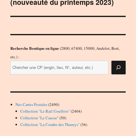
(nouveauté du printemps 2023)
suivante :
Recherche Boutique en ligne
(2800, 67400, 15000, Andelot, Bort,
etc.) :
2490
Nos Cartes Postales
2490
produits
2404
Collection "Le Rail Ussellois"
2404
50
produits
Collection "Le Causse"
50
produits
36
Collection "La Combe des Thureys"
36
produits