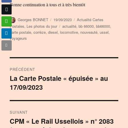
Bonne continuation à tous et à très bientôt
Auteur
Publié
Catégories
Georges BONNET
19/09/2023
Actualité Cartes
le
Étiquettes
Postales
,
Les photos du jour
actualité
,
bb 66000
,
bb66000
,
carte postale
,
corrèze
,
diesel
,
locomotive
,
nouveauté
,
ussel
,
voyageurs
Navigation
PRÉCÉDENT
de
La Carte Postale « épuisée » au
Publication
17/09/2023
précédente :
l’article
SUIVANT
CPM « Le Rail Ussellois » n° 2083
Publication