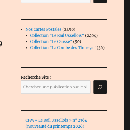
2490
Nos Cartes Postales
2490
produits
2404
Collection "Le Rail Ussellois"
2404
9
50
produits
Collection "Le Causse"
50
produits
36
Collection "La Combe des Thureys"
36
produits
Recherche Site :
CPM « Le Rail Ussellois » n° 2364
:
(nouveauté du printemps 2026)