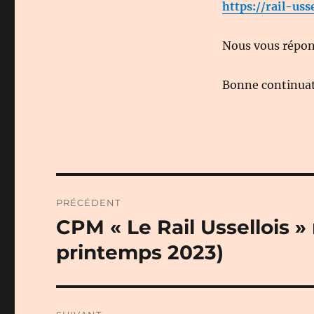
https://rail-uss
Nous vous répond
Bonne continuati
Navigation
PRÉCÉDENT
de
CPM « Le Rail Ussellois 
Publication
précédente :
l’article
printemps 2023)