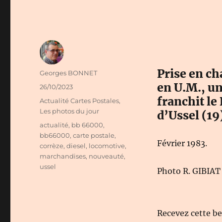
Prise en ch
Auteur
Georges BONNET
en U.M., un
Publié
26/10/2023
le
franchit le
Catégories
Actualité Cartes Postales
,
Les photos du jour
d’Ussel (19
Étiquettes
actualité
,
bb 66000
,
bb66000
,
carte postale
,
Février 1983.
corrèze
,
diesel
,
locomotive
,
marchandises
,
nouveauté
,
ussel
Photo R. GIBIA
Recevez cette b