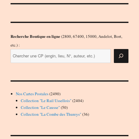
Recherche Boutique en ligne
(2800, 67400, 15000, Andelot, Bort,
etc.) :
2490
Nos Cartes Postales
2490
produits
2404
Collection "Le Rail Ussellois"
2404
50
produits
Collection "Le Causse"
50
produits
36
Collection "La Combe des Thureys"
36
produits