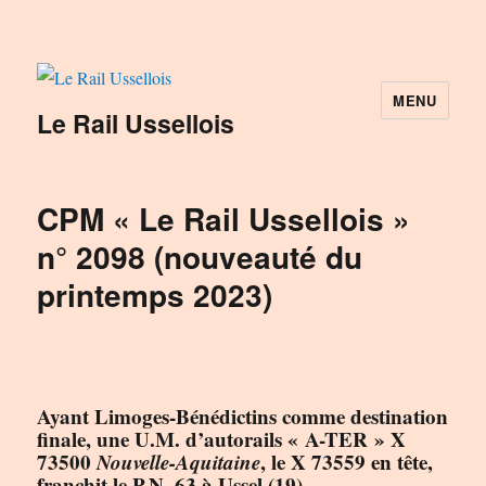
MENU
Le Rail Ussellois
CPM « Le Rail Ussellois »
n° 2098 (nouveauté du
printemps 2023)
Ayant Limoges-Bénédictins comme destination
finale, une U.M. d’autorails « A-TER » X
73500
Nouvelle-Aquitaine
, le X 73559 en tête,
franchit le P.N. 63 à Ussel (19).