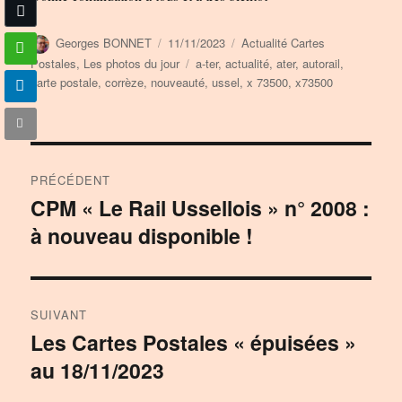
Auteur
Publié
Catégories
Georges BONNET
11/11/2023
Actualité Cartes
le
Étiquettes
Postales
,
Les photos du jour
a-ter
,
actualité
,
ater
,
autorail
,
carte postale
,
corrèze
,
nouveauté
,
ussel
,
x 73500
,
x73500
Navigation
PRÉCÉDENT
de
CPM « Le Rail Ussellois » n° 2008 :
Publication
à nouveau disponible !
précédente :
l’article
SUIVANT
Les Cartes Postales « épuisées »
Publication
au 18/11/2023
suivante :