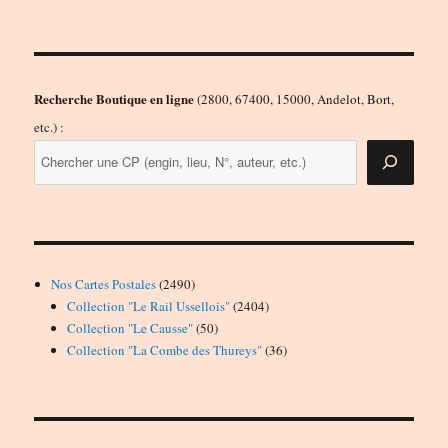
Recherche Boutique en ligne
(2800, 67400, 15000, Andelot, Bort,
etc.) :
2490
Nos Cartes Postales
2490
produits
2404
Collection "Le Rail Ussellois"
2404
50
produits
Collection "Le Causse"
50
produits
36
Collection "La Combe des Thureys"
36
produits