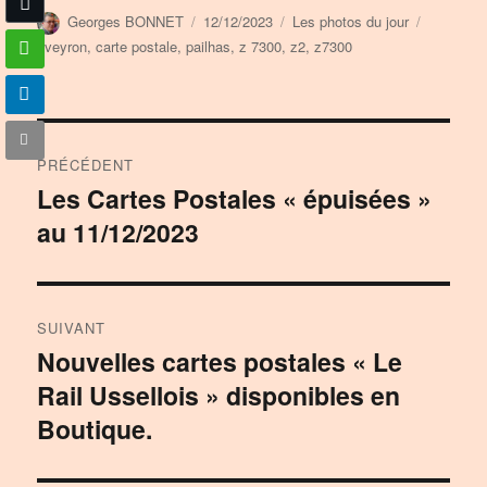
Auteur
Publié
Catégories
Étiquette
Georges BONNET
12/12/2023
Les photos du jour
le
aveyron
,
carte postale
,
pailhas
,
z 7300
,
z2
,
z7300
Navigation
PRÉCÉDENT
de
Les Cartes Postales « épuisées »
Publication
au 11/12/2023
précédente :
l’article
SUIVANT
Nouvelles cartes postales « Le
Publication
Rail Ussellois » disponibles en
suivante :
Boutique.