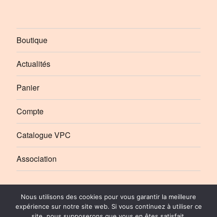
Boutique
Actualités
Panier
Compte
Catalogue VPC
Association
Élément
Élément
Nous utilisons des cookies pour vous garantir la meilleure
de
de
expérience sur notre site web. Si vous continuez à utiliser ce
site, nous supposerons que vous en êtes satisfait.