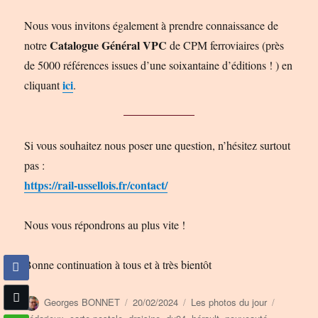
Nous vous invitons également à prendre connaissance de
Catalogue Général VPC
notre
de CPM ferroviaires (près
de 5000 références issues d’une soixantaine d’éditions ! ) en
ici
cliquant
.
Si vous souhaitez nous poser une question, n’hésitez surtout
pas :
https://rail-ussellois.fr/contact/
Nous vous répondrons au plus vite !
Bonne continuation à tous et à très bientôt
Auteur
Publié
Catégories
Étiquette
Georges BONNET
20/02/2024
Les photos du jour
le