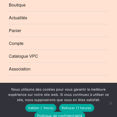
Boutique
Actualités
Panier
Compte
Catalogue VPC
Association
Élément
Élément
Nous utilisons des cookies pour vous garantir la meilleure
de
de
expérience sur notre site web. Si vous continuez à utiliser ce
site, nous supposerons que vous en êtes satisfait.
menu
menu
Le Rail Ussellois
Politique de Confidentialité
© 2010-2026 | Stéphane SIBOT pour Le Rail Ussellois
Valider ( 1mois)
Refuser (1 heure)
Politique de confidentialité