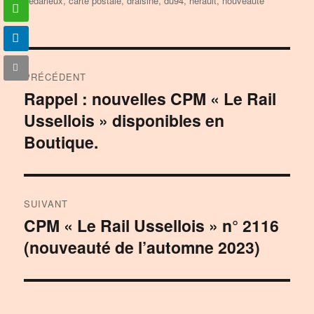
bédarieux
,
carte postale
,
draisine
,
du94
,
hérault
,
nouveauté
Navigation
PRÉCÉDENT
de
Rappel : nouvelles CPM « Le Rail
Publication
Ussellois » disponibles en
précédente :
l’article
Boutique.
SUIVANT
CPM « Le Rail Ussellois » n° 2116
Publication
(nouveauté de l’automne 2023)
suivante :