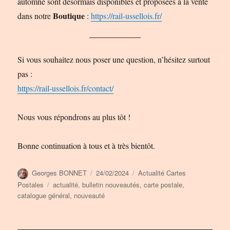
automne sont désormais disponibles et proposées à la vente
Boutique
dans notre
:
https://rail-ussellois.fr/
Si vous souhaitez nous poser une question, n’hésitez surtout
pas :
https://rail-ussellois.fr/contact/
Nous vous répondrons au plus tôt !
Bonne continuation à tous et à très bientôt.
Auteur
Publié
Catégories
Georges BONNET
24/02/2024
Actualité Cartes
le
Étiquettes
Postales
actualité
,
bulletin nouveautés
,
carte postale
,
catalogue général
,
nouveauté