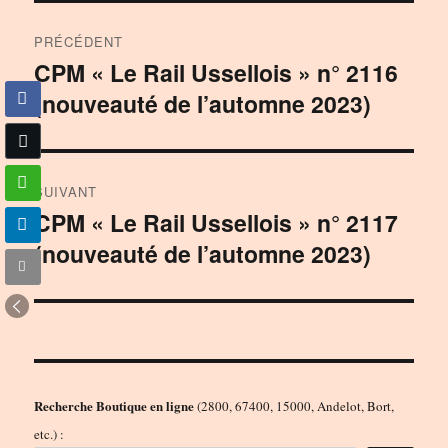
Navigation
PRÉCÉDENT
de
CPM « Le Rail Ussellois » n° 2116
Publication
(nouveauté de l’automne 2023)
précédente :
l’article
SUIVANT
CPM « Le Rail Ussellois » n° 2117
Publication
(nouveauté de l’automne 2023)
suivante :
Recherche Boutique en ligne
(2800, 67400, 15000, Andelot, Bort,
etc.) :