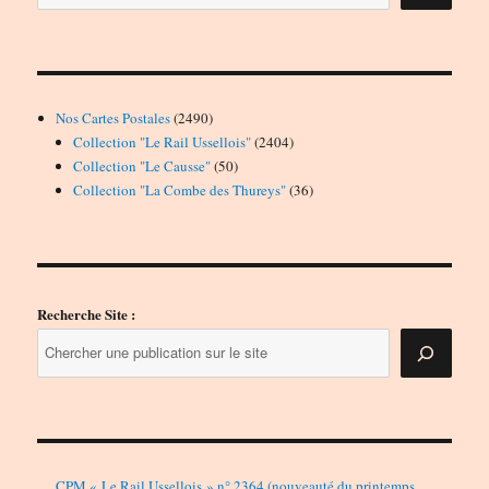
2490
Nos Cartes Postales
2490
produits
2404
Collection "Le Rail Ussellois"
2404
50
produits
Collection "Le Causse"
50
produits
36
Collection "La Combe des Thureys"
36
produits
Recherche Site :
CPM « Le Rail Ussellois » n° 2364 (nouveauté du printemps