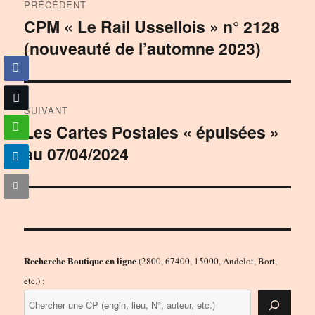
PRÉCÉDENT
de
CPM « Le Rail Ussellois » n° 2128
Publication
(nouveauté de l’automne 2023)
précédente :
l’article
SUIVANT
Les Cartes Postales « épuisées »
Publication
au 07/04/2024
suivante :
Recherche Boutique en ligne
(2800, 67400, 15000, Andelot, Bort,
etc.) :