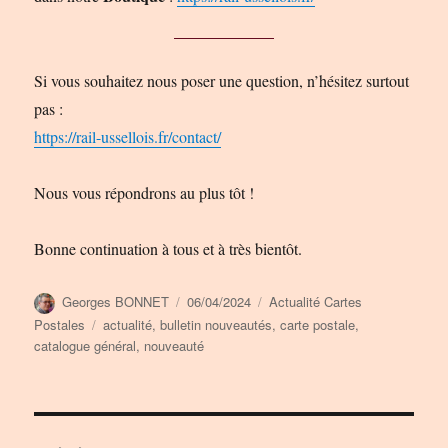
Si vous souhaitez nous poser une question, n’hésitez surtout
pas :
https://rail-ussellois.fr/contact/
Nous vous répondrons au plus tôt !
Bonne continuation à tous et à très bientôt.
Auteur
Publié
Catégories
Georges BONNET
06/04/2024
Actualité Cartes
le
Étiquettes
Postales
actualité
,
bulletin nouveautés
,
carte postale
,
catalogue général
,
nouveauté
Navigation