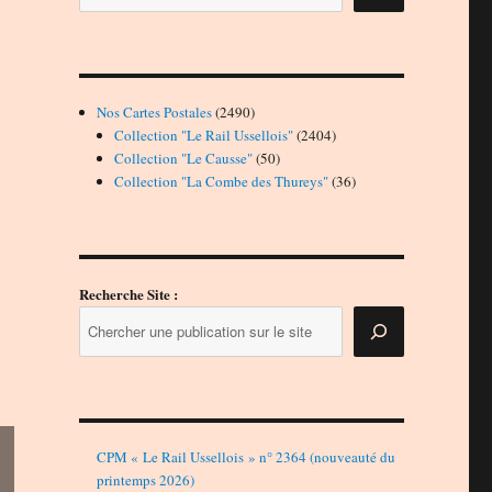
2490
Nos Cartes Postales
2490
produits
2404
Collection "Le Rail Ussellois"
2404
50
produits
Collection "Le Causse"
50
produits
36
Collection "La Combe des Thureys"
36
produits
Recherche Site :
CPM « Le Rail Ussellois » n° 2364 (nouveauté du
printemps 2026)