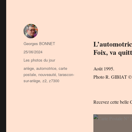
L’automotri
Auteur
Georges BONNET
Foix, va quit
Publié
25/06/2024
le
Catégories
Les photos du jour
Étiquettes
ariège
,
automotrice
,
carte
Août 1995.
postale
,
nouveauté
,
tarascon-
Photo R. GIBIAT ©
sur-ariège
,
z2
,
z7300
Recevez cette belle