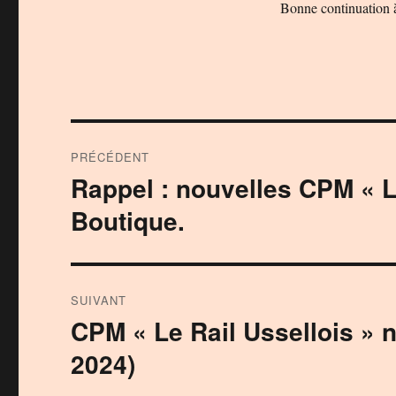
Bonne continuation à 
Navigation
PRÉCÉDENT
de
Rappel : nouvelles CPM « L
Publication
précédente :
l’article
Boutique.
SUIVANT
CPM « Le Rail Ussellois » 
Publication
suivante :
2024)