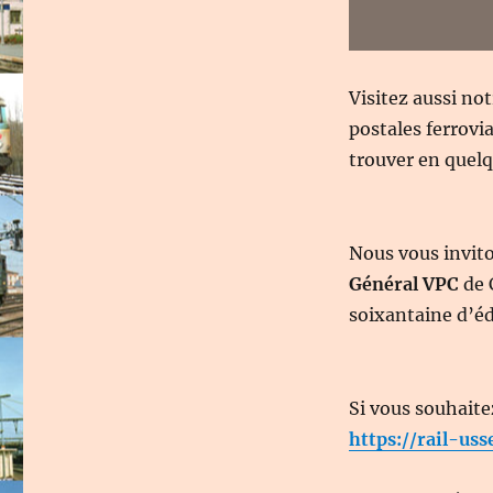
Visitez aussi no
postales ferrovi
trouver en quelqu
Nous vous invit
Général VPC
de 
soixantaine d’éd
Si vous souhaite
https://rail-uss