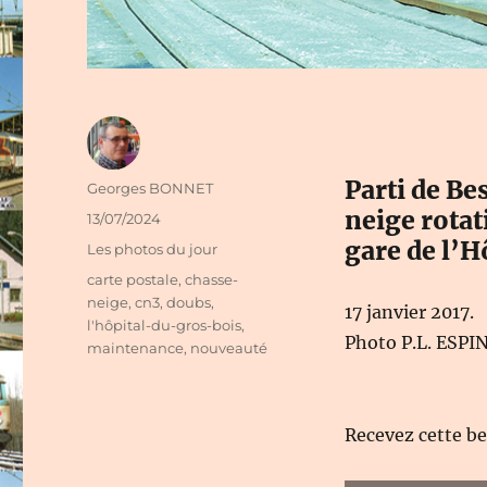
Parti de Be
Auteur
Georges BONNET
neige rota
Publié
13/07/2024
le
gare de l’
Catégories
Les photos du jour
Étiquettes
carte postale
,
chasse-
neige
,
cn3
,
doubs
,
17 janvier 2017.
l'hôpital-du-gros-bois
,
Photo P.L. ESP
maintenance
,
nouveauté
Recevez cette b