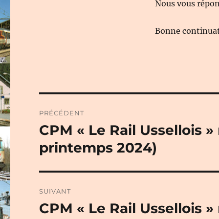
Nous vous répond
Bonne continuati
Navigation
PRÉCÉDENT
de
CPM « Le Rail Ussellois »
Publication
précédente :
l’article
printemps 2024)
SUIVANT
CPM « Le Rail Ussellois »
Publication