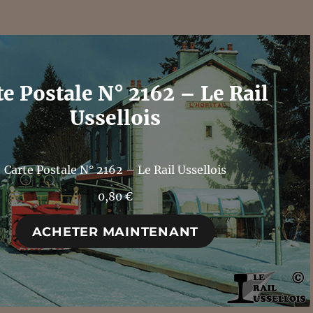
te Postale N° 2162 – Le Rail
Ussellois
Carte Postale N° 2162 – Le Rail Ussellois
0,80
€
ACHETER MAINTENANT