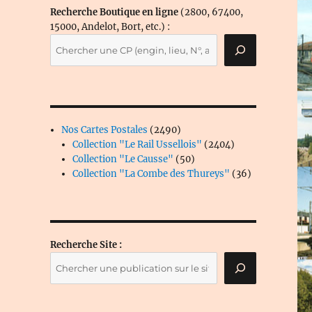
Recherche Boutique en ligne
(2800, 67400,
15000, Andelot, Bort, etc.) :
2490
Nos Cartes Postales
2490
produits
2404
Collection "Le Rail Ussellois"
2404
50
produits
Collection "Le Causse"
50
produits
36
Collection "La Combe des Thureys"
36
produits
Recherche Site :