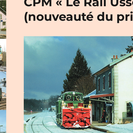
CPM « Le Rail Usse
(nouveauté du pr