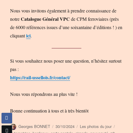
Nous vous invitons également à prendre connaissance de
Catalogue Général VPC
notre
de CPM ferroviaires (près
de 6000 références issues d’une soixantaine d’éditions ! ) en
ici
cliquant
.
Si vous souhaitez nous poser une question, n’hésitez surtout
pas :
https://rail-ussellois.fr/contact/
Nous vous répondrons au plus vite !
Bonne continuation à tous et à très bientôt
Auteur
Publié
Catégories
Étiquette
Georges BONNET
30/10/2024
Les photos du jour
le