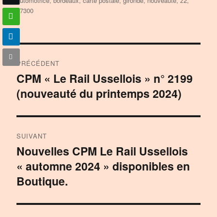
automotrice
,
bordeaux
,
carte postale
,
gironde
,
nouveauté
,
z2
,
z7300
Navigation
PRÉCÉDENT
de
CPM « Le Rail Ussellois » n° 2199
Publication
(nouveauté du printemps 2024)
précédente :
l’article
SUIVANT
Nouvelles CPM Le Rail Ussellois
Publication
« automne 2024 » disponibles en
suivante :
Boutique.