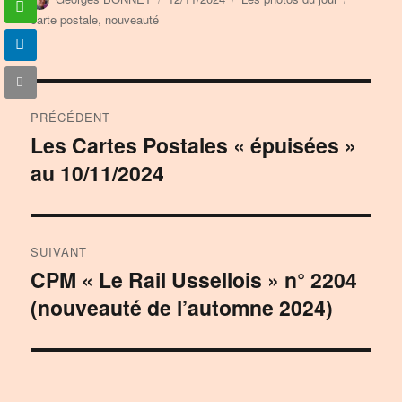
le
carte postale
,
nouveauté
Navigation
PRÉCÉDENT
de
Les Cartes Postales « épuisées »
Publication
au 10/11/2024
précédente :
l’article
SUIVANT
CPM « Le Rail Ussellois » n° 2204
Publication
(nouveauté de l’automne 2024)
suivante :