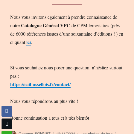
Nous vous invitons également à prendre connaissance de
Catalogue Général VPC
notre
de CPM ferroviaires (près
de 6000 références issues d’une soixantaine d’éditions ! ) en
ici
cliquant
.
Si vous souhaitez nous poser une question, n’hésitez surtout
pas :
https://rail-ussellois.fr/contact/
Nous vous répondrons au plus vite !
Bonne continuation à tous et à très bientôt
Auteur
Publié
Catégories
Étiquette
Georges BONNET
12/11/2024
Les photos du jour