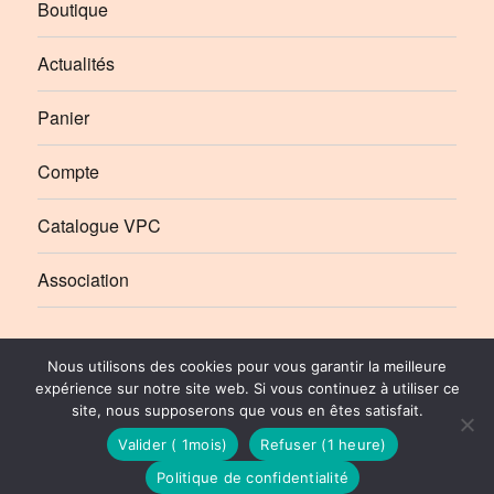
Boutique
Actualités
Panier
Compte
Catalogue VPC
Association
Élément
Élément
Nous utilisons des cookies pour vous garantir la meilleure
de
de
expérience sur notre site web. Si vous continuez à utiliser ce
site, nous supposerons que vous en êtes satisfait.
menu
menu
Le Rail Ussellois
Politique de Confidentialité
© 2010-2026 | Stéphane SIBOT pour Le Rail Ussellois
Valider ( 1mois)
Refuser (1 heure)
Politique de confidentialité