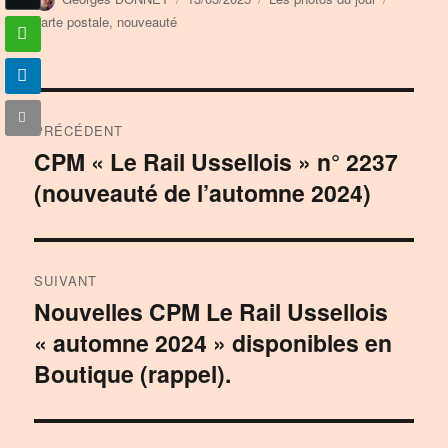
le
carte postale
,
nouveauté
Navigation
PRÉCÉDENT
de
CPM « Le Rail Ussellois » n° 2237
Publication
(nouveauté de l’automne 2024)
précédente :
l’article
SUIVANT
Nouvelles CPM Le Rail Ussellois
Publication
« automne 2024 » disponibles en
suivante :
Boutique (rappel).