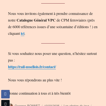
Nous vous invitons également à prendre connaissance de
Catalogue Général VPC
notre
de CPM ferroviaires (près
de 6000 références issues d’une soixantaine d’éditions ! ) en
ici
cliquant
.
Si vous souhaitez nous poser une question, n’hésitez surtout
pas :
https://rail-ussellois.fr/contact/
Nous vous répondrons au plus vite !
Bonne continuation à tous et à très bientôt
Auteur
Publié
Catégories
Étiquette
Georges BONNET
13/03/2025
Les photos du jour