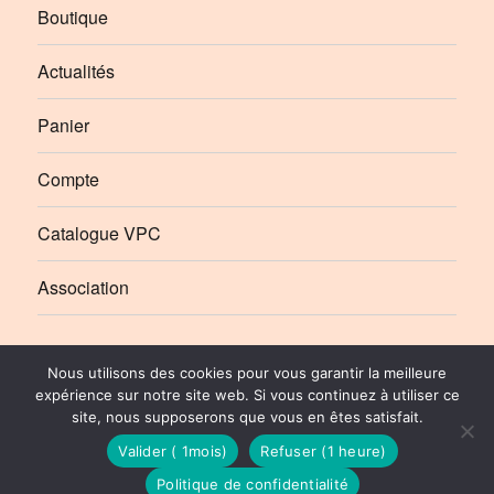
Boutique
Actualités
Panier
Compte
Catalogue VPC
Association
Élément
Élément
Nous utilisons des cookies pour vous garantir la meilleure
de
de
expérience sur notre site web. Si vous continuez à utiliser ce
site, nous supposerons que vous en êtes satisfait.
menu
menu
Le Rail Ussellois
Politique de Confidentialité
© 2010-2026 | Stéphane SIBOT pour Le Rail Ussellois
Valider ( 1mois)
Refuser (1 heure)
Politique de confidentialité