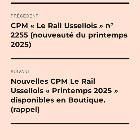
Navigation
PRÉCÉDENT
de
CPM « Le Rail Ussellois » n°
Publication
précédente :
2255 (nouveauté du printemps
l’article
2025)
SUIVANT
Nouvelles CPM Le Rail
Publication
suivante :
Ussellois « Printemps 2025 »
disponibles en Boutique.
(rappel)