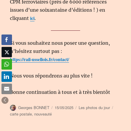
CPM ferroviaires (près de 6000 références
issues d’une soixantaine d’éditions ! ) en
ici
cliquant
.
Si vous souhaitez nous poser une question,
n’hésitez surtout pas :
https://rail-ussellois.fr/contact/
Nous vous répondrons au plus vite !
Bonne continuation à tous et à très bientôt
Auteur
Publié
Catégories
Étiquette
Georges BONNET
15/05/2025
Les photos du jour
le
carte postale
,
nouveauté