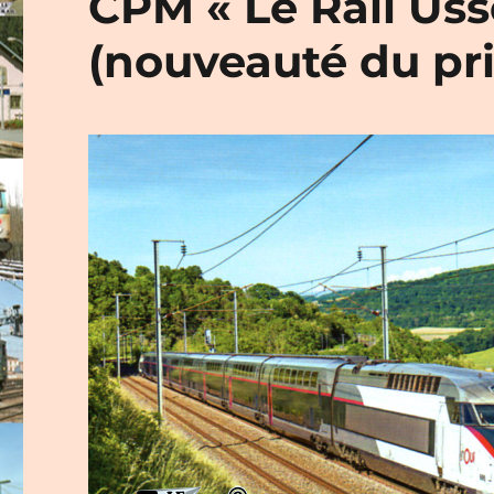
CPM « Le Rail Usse
(nouveauté du pr