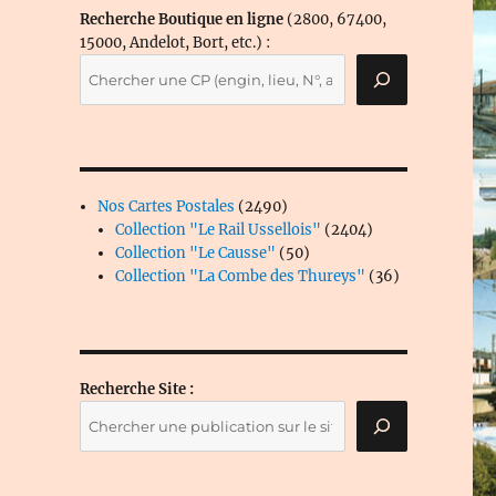
Recherche Boutique en ligne
(2800, 67400,
15000, Andelot, Bort, etc.) :
2490
Nos Cartes Postales
2490
produits
2404
Collection "Le Rail Ussellois"
2404
50
produits
Collection "Le Causse"
50
produits
36
Collection "La Combe des Thureys"
36
produits
Recherche Site :