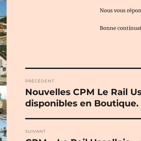
Nous vous répond
Bonne continuati
Navigation
PRÉCÉDENT
de
Nouvelles CPM Le Rail Us
Publication
précédente :
l’article
disponibles en Boutique. 
SUIVANT
Publication