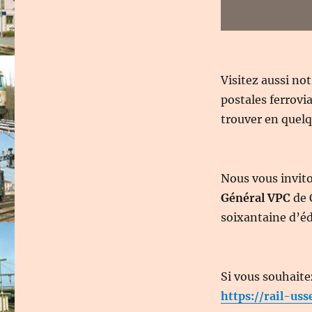
Visitez aussi no
postales ferrovi
trouver en quelqu
Nous vous invit
Général VPC
de 
soixantaine d’éd
Si vous souhaite
https://rail-uss