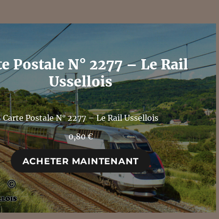
te Postale N° 2277 – Le Rail
Ussellois
Carte Postale N° 2277 – Le Rail Ussellois
0,80
€
ACHETER MAINTENANT