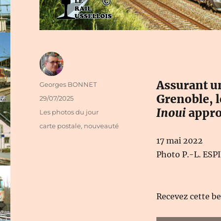
Assurant u
Auteur
Georges BONNET
Grenoble, 
Publié
29/07/2025
le
Inoui
appro
Catégories
Les photos du jour
Étiquettes
carte postale
,
nouveauté
17 mai 2022
Photo P.-L. ES
Recevez cette b