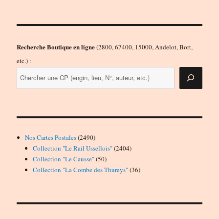
Recherche Boutique en ligne
(2800, 67400, 15000, Andelot, Bort,
etc.) :
2490
Nos Cartes Postales
2490
produits
2404
Collection "Le Rail Ussellois"
2404
50
produits
Collection "Le Causse"
50
produits
36
Collection "La Combe des Thureys"
36
produits