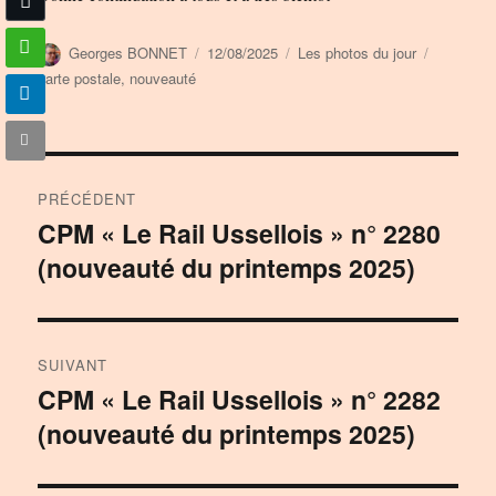
Auteur
Publié
Catégories
Étiquette
Georges BONNET
12/08/2025
Les photos du jour
le
carte postale
,
nouveauté
Navigation
PRÉCÉDENT
de
CPM « Le Rail Ussellois » n° 2280
Publication
(nouveauté du printemps 2025)
précédente :
l’article
SUIVANT
CPM « Le Rail Ussellois » n° 2282
Publication
(nouveauté du printemps 2025)
suivante :