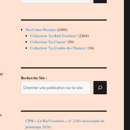
2490
Nos Cartes Postales
2490
produits
2404
Collection "Le Rail Ussellois"
2404
50
produits
Collection "Le Causse"
50
produits
36
Collection "La Combe des Thureys"
36
produits
à
re
Recherche Site :
s
CPM « Le Rail Ussellois » n° 2364 (nouveauté du
printemps 2026)