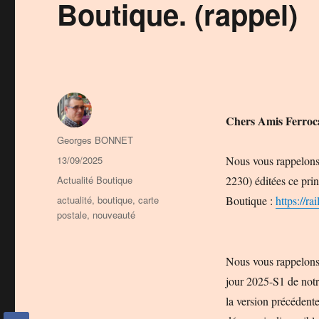
Boutique. (rappel)
Chers Amis Ferroca
Auteur
Georges BONNET
Publié
13/09/2025
Nous vous rappelons 
le
Catégories
Actualité Boutique
2230) éditées ce pri
Étiquettes
actualité
,
boutique
,
carte
Boutique :
https://rai
postale
,
nouveauté
Nous vous rappelons
jour 2025-S1 de not
la version précédent