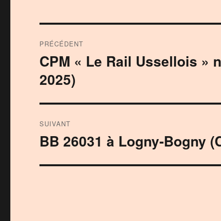
Navigation
PRÉCÉDENT
de
CPM « Le Rail Ussellois » 
Publication
précédente :
l’article
2025)
SUIVANT
BB 26031 à Logny-Bogny (C
Publication
suivante :