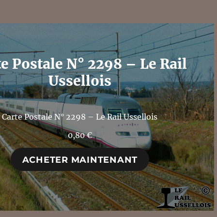
te Postale N° 2298 – Le Rail
Ussellois
Carte Postale N° 2298 – Le Rail Ussellois
0,80
€
ACHETER MAINTENANT