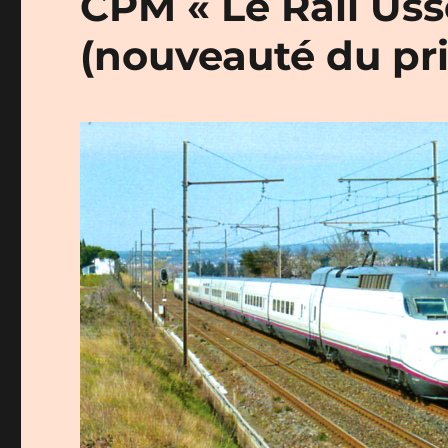
CPM « Le Rail Usse
(nouveauté du pr