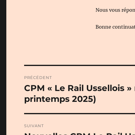
Nous vous répond
Bonne continuati
Navigation
PRÉCÉDENT
de
CPM « Le Rail Ussellois 
Publication
précédente :
l’article
printemps 2025)
SUIVANT
Publication