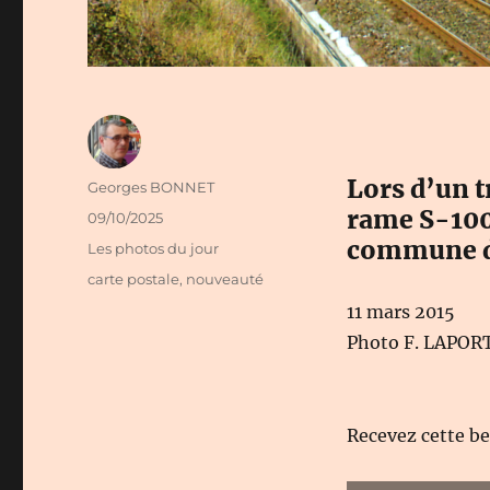
Lors d’un 
Auteur
Georges BONNET
rame S-100 
Publié
09/10/2025
le
commune de
Catégories
Les photos du jour
Étiquettes
carte postale
,
nouveauté
11 mars 2015
Photo F. LAPOR
Recevez cette b