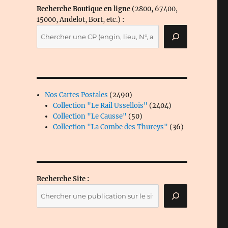
Recherche Boutique en ligne
(2800, 67400,
15000, Andelot, Bort, etc.) :
2490
Nos Cartes Postales
2490
produits
2404
Collection "Le Rail Ussellois"
2404
50
produits
Collection "Le Causse"
50
produits
36
Collection "La Combe des Thureys"
36
produits
Recherche Site :