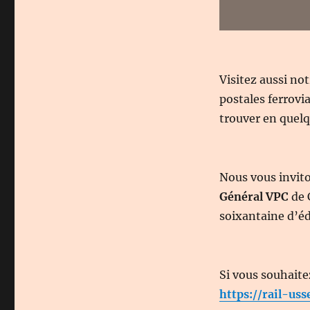
Visitez aussi no
postales ferrovi
trouver en quelqu
Nous vous invit
Général VPC
de 
soixantaine d’éd
Si vous souhaite
https://rail-uss