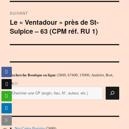
SUIVANT
Le « Ventadour » près de St-
Publication
Sulpice – 63 (CPM réf. RU 1)
suivante :
Recherche Boutique en ligne
(2800, 67400, 15000, Andelot, Bort,
etc.) :
2490
Nos Cartes Postales
2490