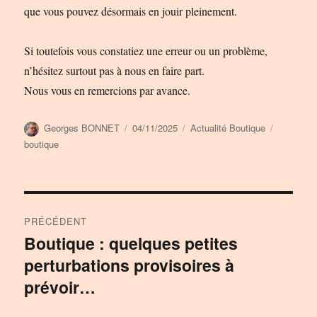
que vous pouvez désormais en jouir pleinement.
Si toutefois vous constatiez une erreur ou un problème,
n’hésitez surtout pas à nous en faire part.
Nous vous en remercions par avance.
Auteur
Publié
Catégories
Étiquette
Georges BONNET
04/11/2025
Actualité Boutique
le
boutique
Navigation
PRÉCÉDENT
de
Boutique : quelques petites
Publication
perturbations provisoires à
précédente :
l’article
prévoir…