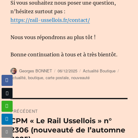
Si vous souhaitez nous poser une question,
n’hésitez surtout pas :
https://rail-ussellois.fr/contact/
Nous vous répondrons au plus tôt !
Bonne continuation à tous et à très bientôt.
Auteur
Publié
Catégories
Étiquette
Georges BONNET
06/12/2025
Actualité Boutique
le
actualité
,
boutique
,
carte postale
,
nouveauté
Navigation
PRÉCÉDENT
de
CPM « Le Rail Ussellois » n°
Publication
précédente :
2306 (nouveauté de l’automne
l’article