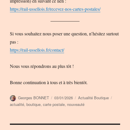
impression) en suivant ce lien :
https://rail-ussellois.fr/recevez-nos-cartes-postales/
Si vous souhaitez nous poser une question, n’hésitez surtout
pas :
https://rail-ussellois.fr/contact/
Nous vous répondrons au plus tôt !
Bonne continuation à tous et à très bientôt.
Auteur
Publié
Catégories
Étiquette
Georges BONNET
03/01/2026
Actualité Boutique
le
actualité
,
boutique
,
carte postale
,
nouveauté