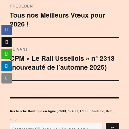
Navigation
PRÉCÉDENT
de
Tous nos Meilleurs Vœux pour
Publication
2026 !
précédente :
l’article
SUIVANT
CPM « Le Rail Ussellois » n° 2313
Publication
(nouveauté de l’automne 2025)
suivante :
Recherche Boutique en ligne
(2800, 67400, 15000, Andelot, Bort,
etc.) :