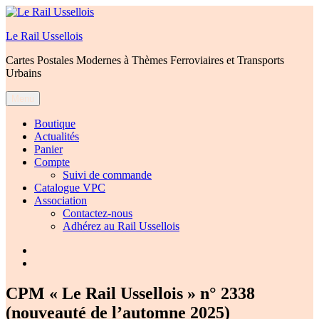
Aller
au
Le Rail Ussellois
contenu
Cartes Postales Modernes à Thèmes Ferroviaires et Transports
Urbains
Menu
Boutique
Actualités
Panier
Compte
Suivi de commande
Catalogue VPC
Association
Contactez-nous
Adhérez au Rail Ussellois
Élément
de
Élément
menu
de
menu
CPM « Le Rail Ussellois » n° 2338
(nouveauté de l’automne 2025)