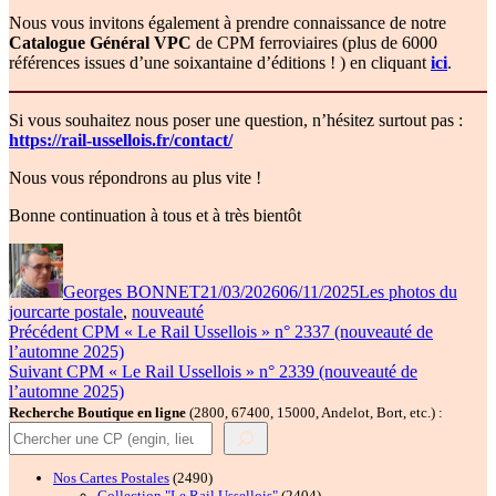
Nous vous invitons également à prendre connaissance de notre
Catalogue Général VPC
de CPM ferroviaires (plus de 6000
références issues d’une soixantaine d’éditions ! ) en cliquant
ici
.
Si vous souhaitez nous poser une question, n’hésitez surtout pas :
https://rail-ussellois.fr/contact/
Nous vous répondrons au plus vite !
Bonne continuation à tous et à très bientôt
Auteur
Publié
Catégories
le
Georges BONNET
21/03/2026
06/11/2025
Les photos du
Étiquettes
jour
carte postale
,
nouveauté
Navigation
Publication
Précédent
CPM « Le Rail Ussellois » n° 2337 (nouveauté de
précédente :
l’automne 2025)
de
Publication
Suivant
CPM « Le Rail Ussellois » n° 2339 (nouveauté de
l’article
suivante :
l’automne 2025)
Recherche Boutique en ligne
(2800, 67400, 15000, Andelot, Bort, etc.) :
2490
Nos Cartes Postales
2490
produits
2404
Collection "Le Rail Ussellois"
2404