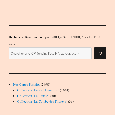
Recherche Boutique en ligne
(2800, 67400, 15000, Andelot, Bort,
etc.) :
2490
Nos Cartes Postales
2490
produits
2404
Collection "Le Rail Ussellois"
2404
50
produits
Collection "Le Causse"
50
produits
36
Collection "La Combe des Thureys"
36
produits