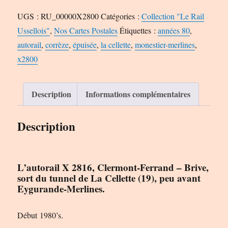
UGS :
RU_00000X2800
Catégories :
Collection "Le Rail
Ussellois"
,
Nos Cartes Postales
Étiquettes :
années 80
,
autorail
,
corrèze
,
épuisée
,
la cellette
,
monestier-merlines
,
x2800
Description
Informations complémentaires
Description
L’autorail X 2816, Clermont-Ferrand – Brive,
sort du tunnel de La Cellette (19), peu avant
Eygurande-Merlines.
Début 1980’s.