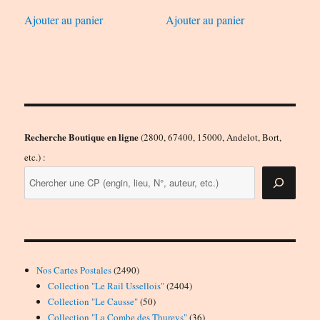
Ajouter au panier
Ajouter au panier
Recherche Boutique en ligne
(2800, 67400, 15000, Andelot, Bort,
etc.) :
2490
Nos Cartes Postales
2490
produits
2404
Collection "Le Rail Ussellois"
2404
50
produits
Collection "Le Causse"
50
produits
36
Collection "La Combe des Thureys"
36