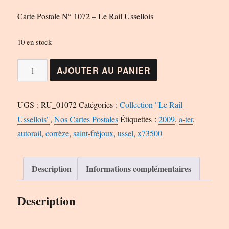
Carte Postale N° 1072 – Le Rail Ussellois
10 en stock
quantité
AJOUTER AU PANIER
de
Carte
UGS :
RU_01072
Catégories :
Collection "Le Rail
Postale
Ussellois"
,
Nos Cartes Postales
Étiquettes :
2009
,
a-ter
,
N°
autorail
,
corrèze
,
saint-fréjoux
,
ussel
,
x73500
1072
-
Le
Description
Informations complémentaires
Rail
Ussellois
Description