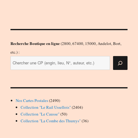
Recherche Boutique en ligne
(2800, 67400, 15000, Andelot, Bort,
etc.) :
2490
Nos Cartes Postales
2490
produits
2404
Collection "Le Rail Ussellois"
2404
50
produits
Collection "Le Causse"
50
produits
36
Collection "La Combe des Thureys"
36
produits