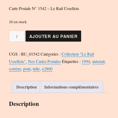
Carte Postale N° 1542 – Le Rail Ussellois
10 en stock
quantité
AJOUTER AU PANIER
de
Carte
UGS :
RU_01542
Catégories :
Collection "Le Rail
Postale
Ussellois"
,
Nos Cartes Postales
Étiquettes :
1994
,
autorail
,
N°
corrèze
,
pont
,
tulle
,
x2800
1542
-
Le
Description
Informations complémentaires
Rail
Ussellois
Description