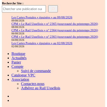
Recherche Site :
Les Cartes Postales « épuisées » au 09/08/2026
09/08/2026
CPM « Le Rail Ussellois » n° 2365 (nouveauté du printemps 2026)
08/08/2026
CPM « Le Rail Ussellois » n° 2364 (nouveauté du printemps 2026)
06/08/2026
CPM « Le Rail Ussellois » n° 2363 (nouveauté du printemps 2026)
04/08/2026
Les Cartes Postales « épuisées » au 02/08/2026
02/08/2026
Boutique
Actualités
Panier
Compte
Suivi de commande
Catalogue VPC
Association
Contactez-nous
Adhérez au Rail Ussellois
Élément
de
Élément
menu
de