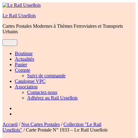
Aller
au
Le Rail Ussellois
contenu
Cartes Postales Modernes à Thèmes Ferroviaires et Transports
Urbains
Menu
Boutique
Actualités
Panier
Compte
Suivi de commande
Catalogue VPC
Association
Contactez-nous
Adhérez au Rail Ussellois
Élément
de
Élément
menu
de
Accueil
/
Nos Cartes Postales
/
Collection "Le Rail
menu
Ussellois"
/ Carte Postale N° 1933 – Le Rail Ussellois