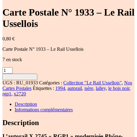
Carte Postale N° 1933 – Le Rail
Ussellois
0,80
€
Carte Postale N° 1933 – Le Rail Ussellois
7 en stock
quantité
de
Ajouter au panier
Carte
UGS :
RU_01933
Catégories :
Collection "Le Rail Ussellois"
,
Nos
Postale
Cartes Postales
Étiquettes :
1994
,
autorail
,
isère
,
lalley
,
le bois noir
,
N°
rgp1
,
x2720
1933
-
Description
Le
Informations complémentaires
Rail
Ussellois
Description
L’autorail X 2745 « RGP1 » modernisée
Rhône-