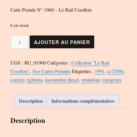
Carte Postale N° 1960 – Le Rail Ussellois
6 en stock
quantité
AJOUTER AU PANIER
de
Carte
UGS :
RU_01960
Catégories :
Collection "Le Rail
Postale
Ussellois"
,
Nos Cartes Postales
Étiquettes :
1991
,
cc72000
,
N°
corrèze
,
égletons
,
locomotive diesel
,
ventadour
,
voyageurs
1960
-
Le
Description
Informations complémentaires
Rail
Ussellois
Description