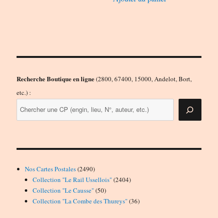
Recherche Boutique en ligne
(2800, 67400, 15000, Andelot, Bort,
etc.) :
2490
Nos Cartes Postales
2490
produits
2404
Collection "Le Rail Ussellois"
2404
50
produits
Collection "Le Causse"
50
produits
36
Collection "La Combe des Thureys"
36
produits