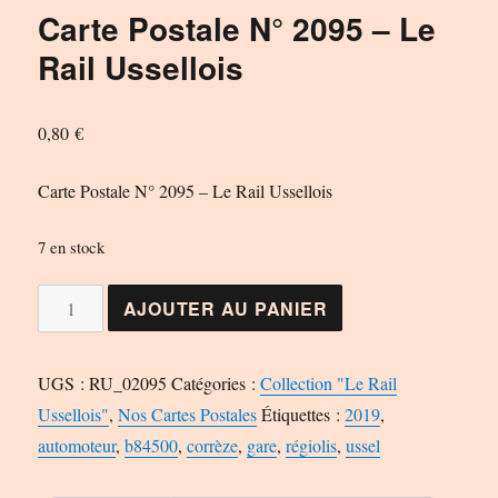
Carte Postale N° 2095 – Le
Rail Ussellois
0,80
€
Carte Postale N° 2095 – Le Rail Ussellois
7 en stock
quantité
AJOUTER AU PANIER
de
Carte
UGS :
RU_02095
Catégories :
Collection "Le Rail
Postale
Ussellois"
,
Nos Cartes Postales
Étiquettes :
2019
,
N°
automoteur
,
b84500
,
corrèze
,
gare
,
régiolis
,
ussel
2095
-