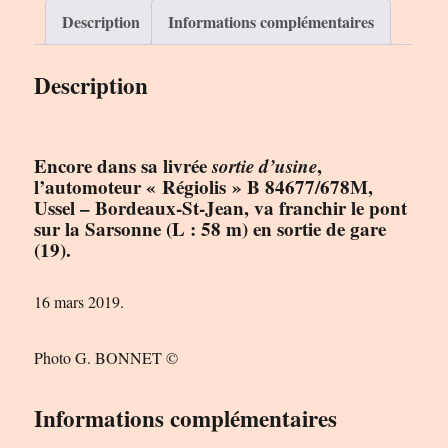
Le
Description
Informations complémentaires
Rail
Ussellois
Description
Encore dans sa livrée
sortie d’usine
,
l’automoteur « Régiolis » B 84677/678M,
Ussel – Bordeaux-St-Jean, va franchir le pont
sur la Sarsonne (L : 58 m) en sortie de gare
(19).
16 mars 2019.
Photo G. BONNET ©
Informations complémentaires