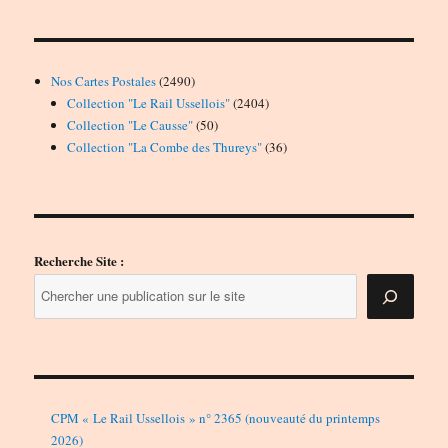
2490
Nos Cartes Postales
2490
produits
2404
Collection "Le Rail Ussellois"
2404
50
produits
Collection "Le Causse"
50
produits
36
Collection "La Combe des Thureys"
36
produits
Recherche Site :
CPM « Le Rail Ussellois » n° 2365 (nouveauté du printemps
2026)