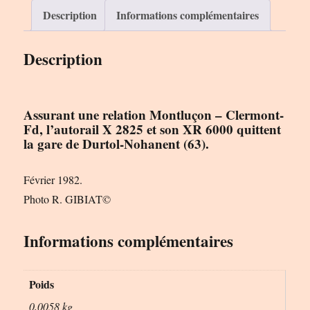
Le
Description
Informations complémentaires
Rail
Ussellois
Description
Assurant une relation Montluçon – Clermont-
Fd, l’autorail X 2825 et son XR 6000 quittent
la gare de Durtol-Nohanent (63).
Février 1982.
Photo R. GIBIAT©
Informations complémentaires
Poids
0,0058 kg