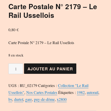
Carte Postale N° 2179 – Le
Rail Ussellois
0,80
€
Carte Postale N° 2179 – Le Rail Ussellois
8 en stock
quantité
AJOUTER AU PANIER
de
Carte
UGS :
RU_02179
Catégories :
Collection "Le Rail
Postale
Ussellois"
,
Nos Cartes Postales
Étiquettes :
1982
,
autorail
,
N°
bv
,
durtol
,
gare
,
puy-de-dôme
,
x2800
2179
-