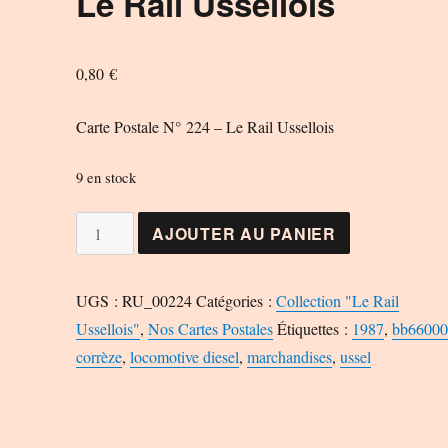
Le Rail Ussellois
0,80
€
Carte Postale N° 224 – Le Rail Ussellois
9 en stock
quantité
AJOUTER AU PANIER
de
Carte
UGS :
RU_00224
Catégories :
Collection "Le Rail
Postale
Ussellois"
,
Nos Cartes Postales
Étiquettes :
1987
,
bb6600
N°
corrèze
,
locomotive diesel
,
marchandises
,
ussel
224
-
Le