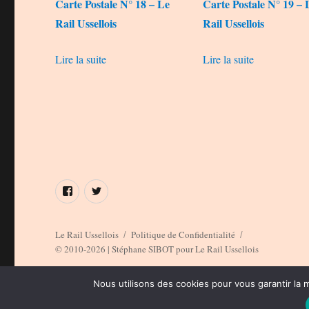
Carte Postale N° 18 – Le
Carte Postale N° 19 – 
Rail Ussellois
Rail Ussellois
Lire la suite
Lire la suite
Élément
Élément
de
de
menu
menu
Le Rail Ussellois
Politique de Confidentialité
© 2010-2026 | Stéphane SIBOT pour Le Rail Ussellois
Nous utilisons des cookies pour vous garantir la m