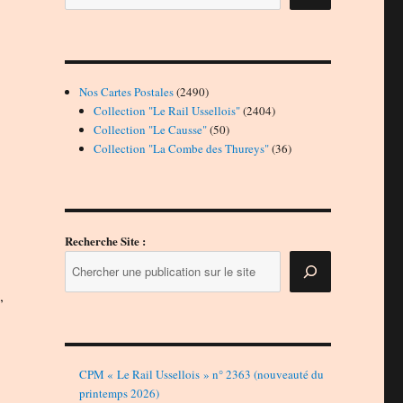
2490
Nos Cartes Postales
2490
produits
2404
Collection "Le Rail Ussellois"
2404
50
produits
Collection "Le Causse"
50
produits
36
Collection "La Combe des Thureys"
36
produits
Recherche Site :
0
,
CPM « Le Rail Ussellois » n° 2363 (nouveauté du
printemps 2026)