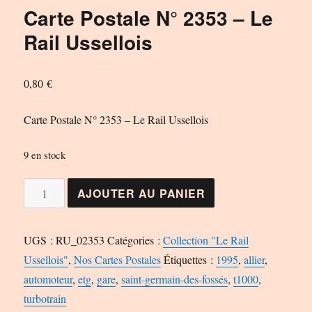
Carte Postale N° 2353 – Le
Rail Ussellois
0,80
€
Carte Postale N° 2353 – Le Rail Ussellois
9 en stock
quantité
AJOUTER AU PANIER
de
Carte
UGS :
RU_02353
Catégories :
Collection "Le Rail
Postale
Ussellois"
,
Nos Cartes Postales
Étiquettes :
1995
,
allier
,
N°
automoteur
,
etg
,
gare
,
saint-germain-des-fossés
,
t1000
,
2353
turbotrain
-