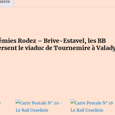
Rail
aires
Ussellois
émies Rodez – Brive-Estavel, les BB
ersent le viaduc de Tournemire à Valad