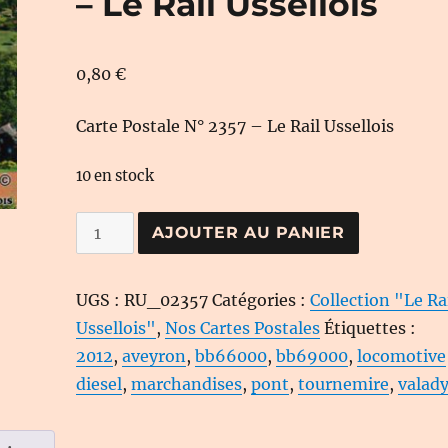
– Le Rail Ussellois
0,80
€
Carte Postale N° 2357 – Le Rail Ussellois
10 en stock
quantité
AJOUTER AU PANIER
de
Carte
UGS :
RU_02357
Catégories :
Collection "Le Ra
Postale
Ussellois"
,
Nos Cartes Postales
Étiquettes :
N°
2012
,
aveyron
,
bb66000
,
bb69000
,
locomotive
2357
diesel
,
marchandises
,
pont
,
tournemire
,
valad
-
Le