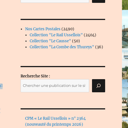
2490
Nos Cartes Postales
2490
produits
2404
Collection "Le Rail Ussellois"
2404
50
produits
Collection "Le Causse"
50
produits
36
Collection "La Combe des Thureys"
36
produits
Recherche Site :
il
y
CPM « Le Rail Ussellois » n° 2364
(nouveauté du printemps 2026)