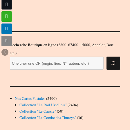
Recherche Boutique en ligne
(2800, 67400, 15000, Andelot, Bort,
etc.) :
2490
Nos Cartes Postales
2490
produits
2404
Collection "Le Rail Ussellois"
2404
50
produits
Collection "Le Causse"
50
produits
36
Collection "La Combe des Thureys"
36
produits