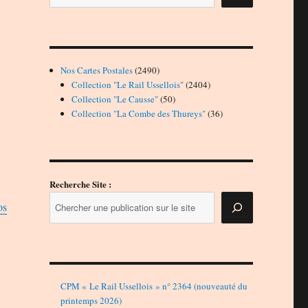
2490
Nos Cartes Postales
2490
produits
2404
Collection "Le Rail Ussellois"
2404
50
produits
Collection "Le Causse"
50
produits
36
Collection "La Combe des Thureys"
36
produits
Recherche Site :
os
CPM « Le Rail Ussellois » n° 2364 (nouveauté du
printemps 2026)