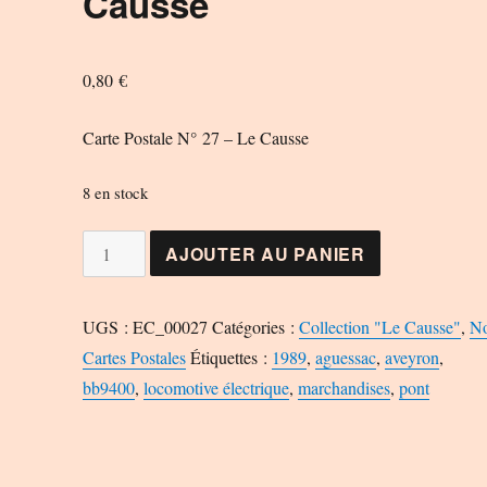
Causse
0,80
€
Carte Postale N° 27 – Le Causse
8 en stock
quantité
AJOUTER AU PANIER
de
Carte
UGS :
EC_00027
Catégories :
Collection "Le Causse"
,
N
Postale
Cartes Postales
Étiquettes :
1989
,
aguessac
,
aveyron
,
N°
bb9400
,
locomotive électrique
,
marchandises
,
pont
27
-
Le