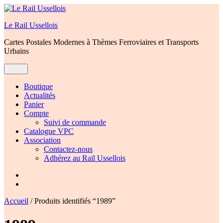
Aller
au
Le Rail Ussellois
contenu
Cartes Postales Modernes à Thèmes Ferroviaires et Transports
Urbains
Menu
Boutique
Actualités
Panier
Compte
Suivi de commande
Catalogue VPC
Association
Contactez-nous
Adhérez au Rail Ussellois
Élément
de
Élément
menu
de
Accueil
/ Produits identifiés “1989”
menu