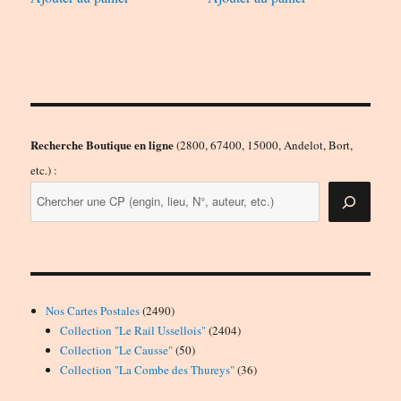
Recherche Boutique en ligne
(2800, 67400, 15000, Andelot, Bort,
etc.) :
2490
Nos Cartes Postales
2490
produits
2404
Collection "Le Rail Ussellois"
2404
50
produits
Collection "Le Causse"
50
produits
36
Collection "La Combe des Thureys"
36
produits