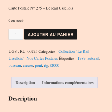
Carte Postale N° 275 – Le Rail Ussellois
9 en stock
quantité
AJOUTER AU PANIER
de
Carte
UGS :
RU_00275
Catégories :
Collection "Le Rail
Postale
Ussellois"
,
Nos Cartes Postales
Étiquettes :
1989
,
autorail
,
N°
busseau
,
creuse
,
pont
,
rtg
,
t2000
275
-
Le
Description
Informations complémentaires
Rail
Ussellois
Description