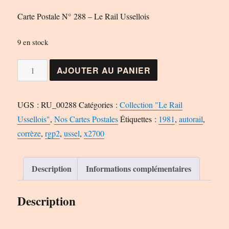
Carte Postale N° 288 – Le Rail Ussellois
9 en stock
quantité
AJOUTER AU PANIER
de
Carte
UGS :
RU_00288
Catégories :
Collection "Le Rail
Postale
Ussellois"
,
Nos Cartes Postales
Étiquettes :
1981
,
autorail
,
N°
corrèze
,
rgp2
,
ussel
,
x2700
288
-
Le
Description
Informations complémentaires
Rail
Ussellois
Description