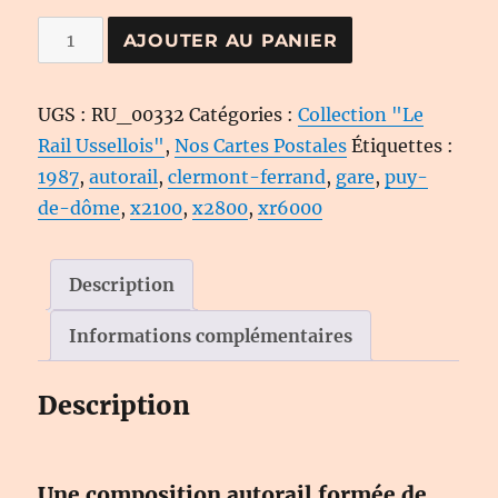
quantité
AJOUTER AU PANIER
de
Carte
UGS :
RU_00332
Catégories :
Collection "Le
Postale
Rail Ussellois"
,
Nos Cartes Postales
Étiquettes :
N°
1987
,
autorail
,
clermont-ferrand
,
gare
,
puy-
332
de-dôme
,
x2100
,
x2800
,
xr6000
-
Le
Rail
Description
Ussellois
Informations complémentaires
Description
Une composition autorail formée de