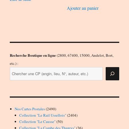
Ajouter au panier
Recherche Boutique en ligne
(2800, 67400, 15000, Andelot, Bort,
etc.) :
2490
Nos Cartes Postales
2490
produits
2404
Collection "Le Rail Ussellois"
2404
50
produits
Collection "Le Causse"
50
produits
36
Collection "La Combe des Thureys"
36