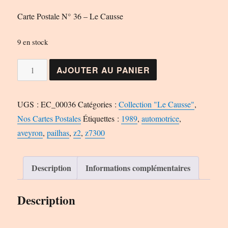
Carte Postale N° 36 – Le Causse
9 en stock
quantité
AJOUTER AU PANIER
de
Carte
UGS :
EC_00036
Catégories :
Collection "Le Causse"
,
Postale
Nos Cartes Postales
Étiquettes :
1989
,
automotrice
,
N°
aveyron
,
pailhas
,
z2
,
z7300
36
-
Le
Description
Informations complémentaires
Causse
Description