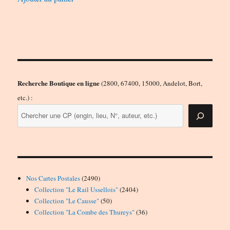
Recherche Boutique en ligne
(2800, 67400, 15000, Andelot, Bort,
etc.) :
2490
Nos Cartes Postales
2490
produits
2404
Collection "Le Rail Ussellois"
2404
50
produits
Collection "Le Causse"
50
produits
36
Collection "La Combe des Thureys"
36
produits