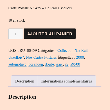
Carte Postale N° 459 – Le Rail Ussellois
10 en stock
quantité
AJOUTER AU PANIER
de
Carte
UGS :
RU_00459
Catégories :
Collection "Le Rail
Postale
Ussellois"
,
Nos Cartes Postales
Étiquettes :
2000
,
N°
automotrice
,
besançon
,
doubs
,
gare
,
z2
,
z9500
459
-
Le
Description
Informations complémentaires
Rail
Ussellois
Description