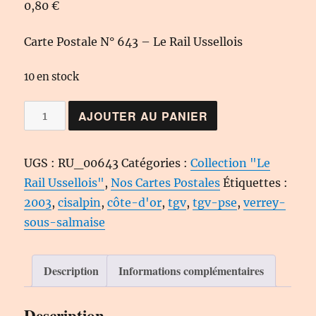
0,80
€
Carte Postale N° 643 – Le Rail Ussellois
10 en stock
quantité
AJOUTER AU PANIER
de
Carte
UGS :
RU_00643
Catégories :
Collection "Le
Postale
Rail Ussellois"
,
Nos Cartes Postales
Étiquettes :
N°
2003
,
cisalpin
,
côte-d'or
,
tgv
,
tgv-pse
,
verrey-
643
sous-salmaise
-
Le
Rail
Description
Informations complémentaires
Ussellois
Description