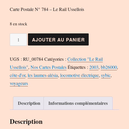
Carte Postale N° 784 – Le Rail Ussellois
8 en stock
quantité
AJOUTER AU PANIER
de
Carte
UGS :
RU_00784
Catégories :
Collection "Le Rail
Postale
Ussellois"
,
Nos Cartes Postales
Étiquettes :
2003
,
bb26000
,
N°
côte-d'or
,
les laumes-alésia
,
locomotive électrique
,
sybic
,
784
voyageurs
-
Le
Rail
Description
Informations complémentaires
Ussellois
Description